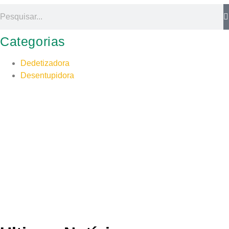
Categorias
Dedetizadora
Desentupidora
Serviço de qualidade!
Lorem ipsum dolor sit amet consectetur adipiscing
elit dolor
FALE CONOSCO