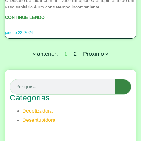
O Desafio de Lidar com um Vaso Entupido O entupimento de um
vaso sanitário é um contratempo inconveniente
CONTINUE LENDO »
janeiro 22, 2024
« anterior;
1
2
Proximo »
Categorias
Dedetizadora
Desentupidora
Serviço de qualidade!