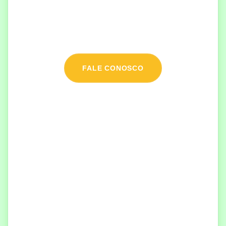
A mais de 10 anos na prestação de serviço de
desentupimento, hidrojateamento, limpeza de
reservatórios
FALE CONOSCO